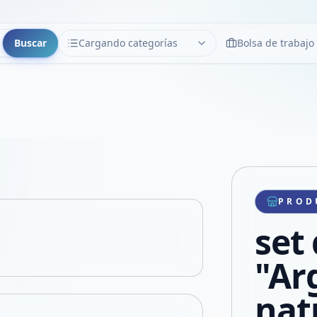
Buscar
Cargando categorías
Bolsa de trabajo
CATEGORÍAS
Limpiar
Cargando categorías...
Copiar link
Compartir producto
Compartir por WhatsApp
PROD
VER EN PANTALLA COMPLETA
Compartir por mail
set
Compartir en Facebook
Compartir en X
"Ar
nat