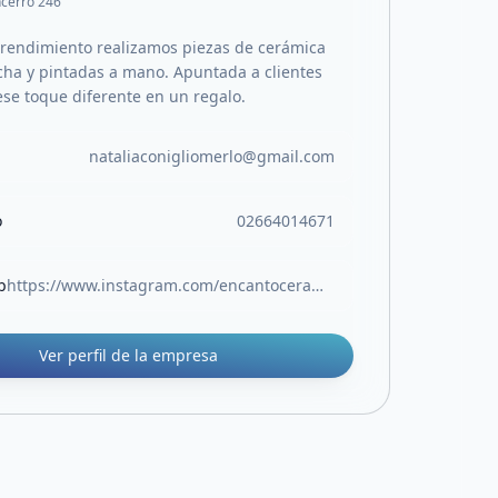
ncerro 246
rendimiento realizamos piezas de cerámica
cha y pintadas a mano. Apuntada a clientes
se toque diferente en un regalo.
nataliaconigliomerlo@gmail.com
o
02664014671
b
https://www.instagram.com/encantoceramicaydeco/
Ver perfil de la empresa