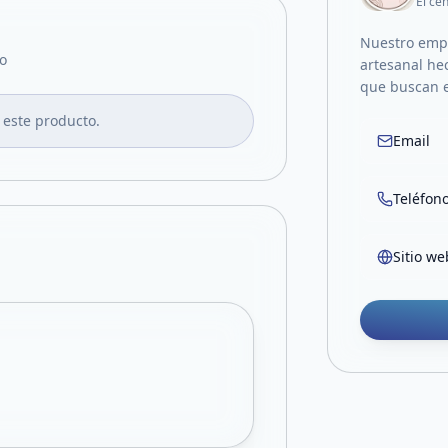
El ce
Nuestro emp
o
artesanal he
que buscan e
 este producto.
Email
Teléfon
Sitio we