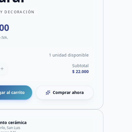
 Y DECORACIÓN
000
e IVA.
1 unidad disponible
Subtotal
$ 22.000
ar al carrito
Comprar ahora
nto cerámica
rlo, San Luis