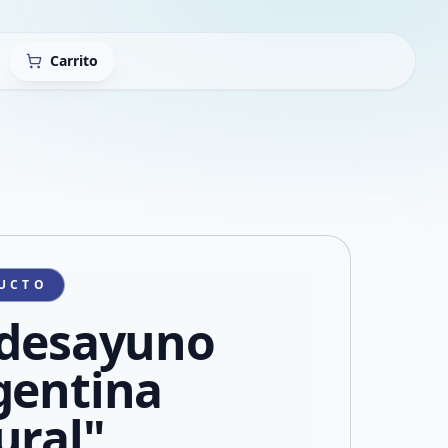
Carrito
UCTO
 desayuno
gentina
ural"