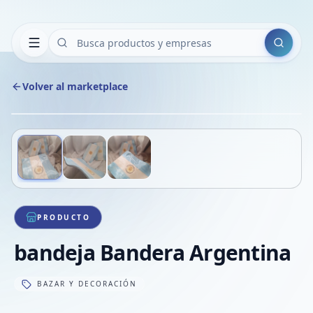
Buscar
Volver al marketplace
Copiar
Compart
Compa
Deslizá para ver más imágenes
1
/
3
VER
Compa
Compa
Compa
PRODUCTO
bandeja Bandera Argentina
BAZAR Y DECORACIÓN