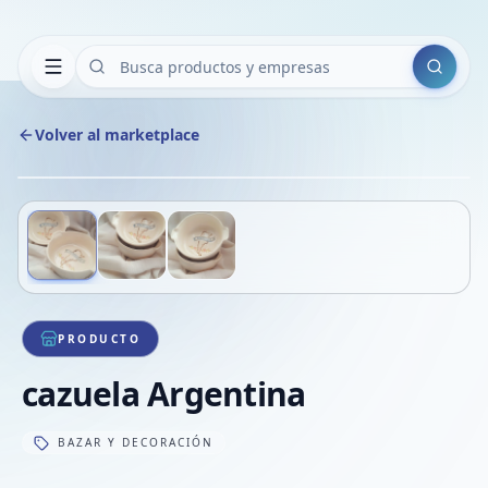
Buscar
Volver al marketplace
Copiar
Compart
Compa
Deslizá para ver más imágenes
1
/
3
VER
Compa
Compa
Compa
PRODUCTO
cazuela Argentina
BAZAR Y DECORACIÓN