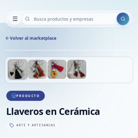
Buscar
Volver al marketplace
Copiar
Compart
Compa
Deslizá para ver más imágenes
1
/
4
VER
Compa
Compa
Compa
PRODUCTO
Llaveros en Cerámica
ARTE Y ARTESANIAS