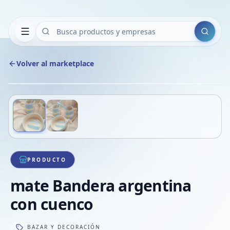
Buscar
Volver al marketplace
Copiar
Compart
Compa
Deslizá para ver más imágenes
1
/
2
VER
Compa
Compa
Compa
PRODUCTO
mate Bandera argentina
con cuenco
BAZAR Y DECORACIÓN