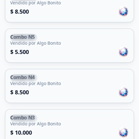
Vendido por Algo Bonito
$ 8.500
Combo N5
Tilisarao
Vendido por Algo Bonito
$ 5.500
Combo N4
Tilisarao
Vendido por Algo Bonito
$ 8.500
Combo N3
Tilisarao
Vendido por Algo Bonito
$ 10.000