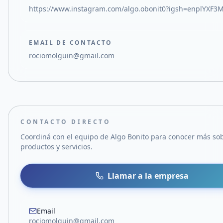
https://www.instagram.com/algo.obonit0?igsh=enplYXF
EMAIL DE CONTACTO
rociomolguin@gmail.com
CONTACTO DIRECTO
Coordiná con el equipo de
Algo Bonito
para conocer más sob
productos y servicios.
Llamar a la empresa
Email
rociomolguin@gmail.com