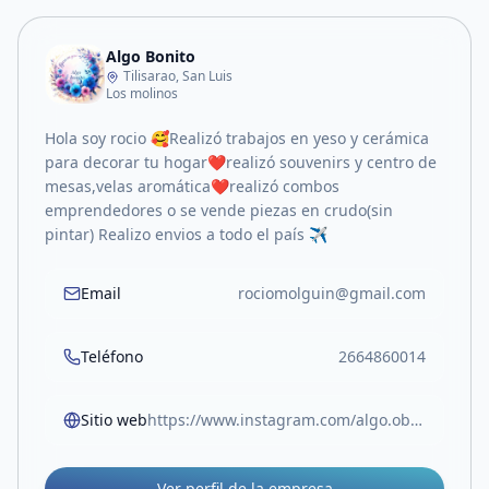
Algo Bonito
Tilisarao, San Luis
Los molinos
Hola soy rocio 🥰Realizó trabajos en yeso y cerámica
para decorar tu hogar❤️realizó souvenirs y centro de
mesas,velas aromática❤️realizó combos
emprendedores o se vende piezas en crudo(sin
pintar) Realizo envios a todo el país ✈️
Email
rociomolguin@gmail.com
Teléfono
2664860014
Sitio web
https://www.instagram.com/algo.obonit0?igsh=enplYXF3MzY5NW4x
Ver perfil de la empresa