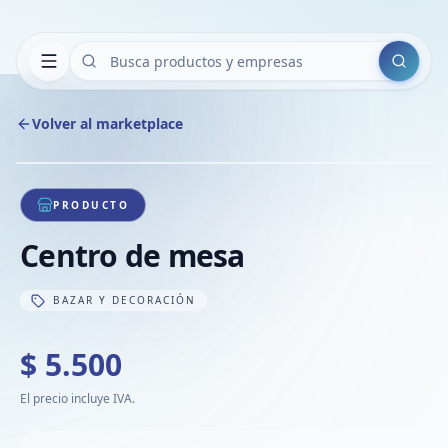
Buscar
Volver al marketplace
Copiar
Compart
Compa
1
/
1
VER
Compa
PRODUCTO
Compa
Centro de mesa
Compa
BAZAR Y DECORACIÓN
$ 5.500
El precio incluye IVA.