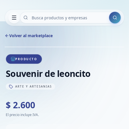
Buscar
Volver al marketplace
Copiar
Compart
Compa
1
/
1
VER
Compa
PRODUCTO
Compa
Souvenir de leoncito
Compa
ARTE Y ARTESANIAS
$ 2.600
El precio incluye IVA.