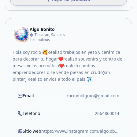
Algo Bonito
Tilisarao, San Luis
Los molinos
Hola soy rocio 🥰Realizó trabajos en yeso y cerámica
para decorar tu hogar❤️realizó souvenirs y centro de
mesas,velas aromática❤️realizó combos
emprendedores o se vende piezas en crudo(sin
pintar) Realizo envios a todo el país ✈️
Email
rociomolguin@gmail.com
Teléfono
2664860014
Sitio web
https://www.instagram.com/algo.obonit0?igsh=enplYXF3MzY5NW4x