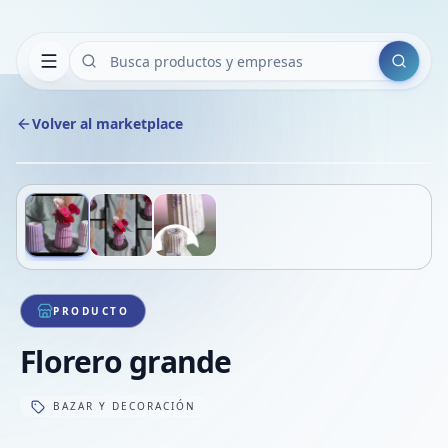
Buscar
Volver al marketplace
Copiar
Compart
Compa
Deslizá para ver más imágenes
1
/
3
VER
Compa
Compa
Compa
PRODUCTO
Florero grande
BAZAR Y DECORACIÓN