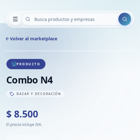
Buscar
Volver al marketplace
Copiar
Compart
Compa
1
/
1
VER
Compa
PRODUCTO
Compa
Combo N4
Compa
BAZAR Y DECORACIÓN
$ 8.500
El precio incluye IVA.