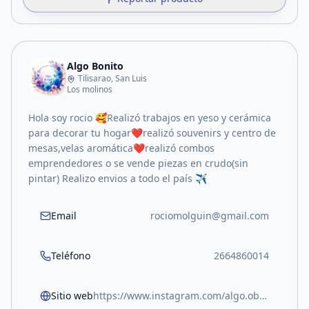
Algo Bonito
Tilisarao, San Luis
Los molinos
Hola soy rocio 🥰Realizó trabajos en yeso y cerámica
para decorar tu hogar❤️realizó souvenirs y centro de
mesas,velas aromática❤️realizó combos
emprendedores o se vende piezas en crudo(sin
pintar) Realizo envios a todo el país ✈️
Email
rociomolguin@gmail.com
Teléfono
2664860014
Sitio web
https://www.instagram.com/algo.obonit0?igsh=enplYXF3MzY5NW4x