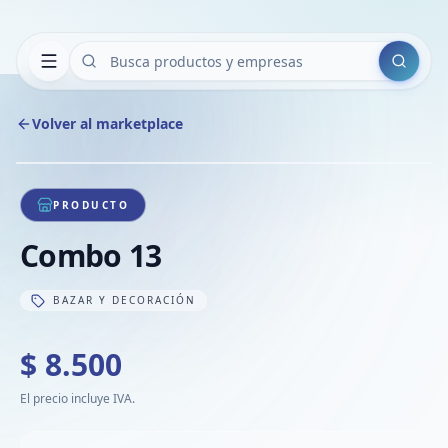
Buscar
Volver al marketplace
Copiar
Compart
Compa
1
/
1
VER
Compa
PRODUCTO
Compa
Combo 13
Compa
BAZAR Y DECORACIÓN
$ 8.500
El precio incluye IVA.