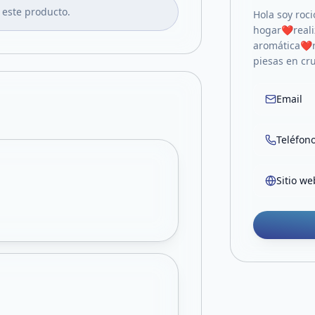
 este producto.
Hola soy roc
hogar❤️reali
aromática❤️
piesas en cru
Email
Teléfon
Sitio we