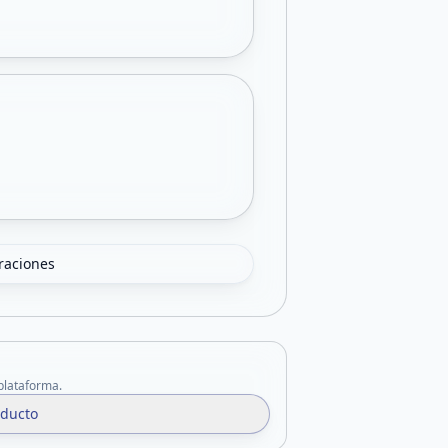
oraciones
 plataforma.
oducto