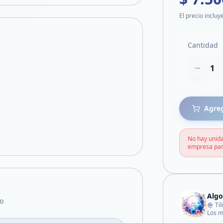
El precio incluy
Cantidad
1
Agreg
No hay unida
empresa par
Algo
o
Ti
Los m