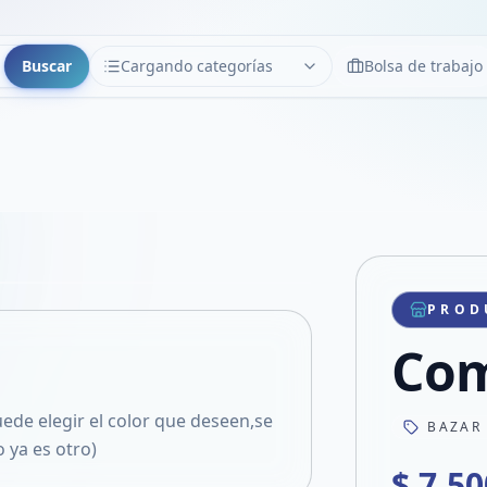
Buscar
Cargando categorías
Bolsa de trabajo
CATEGORÍAS
Limpiar
Cargando categorías...
Copiar link
Compartir producto
Compartir por WhatsApp
PROD
VER EN PANTALLA COMPLETA
Compartir por mail
Com
Compartir en Facebook
Compartir en X
de elegir el color que deseen,se
BAZAR
 ya es otro)
$ 7.50