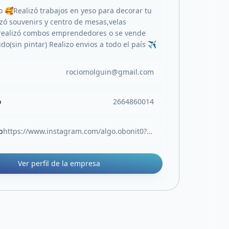
io 🥰Realizó trabajos en yeso para decorar tu
zó souvenirs y centro de mesas,velas
realizó combos emprendedores o se vende
do(sin pintar) Realizo envios a todo el país ✈️
rociomolguin@gmail.com
o
2664860014
b
https://www.instagram.com/algo.obonit0?igsh=enplYXF3MzY5NW4x
Ver perfil de la empresa