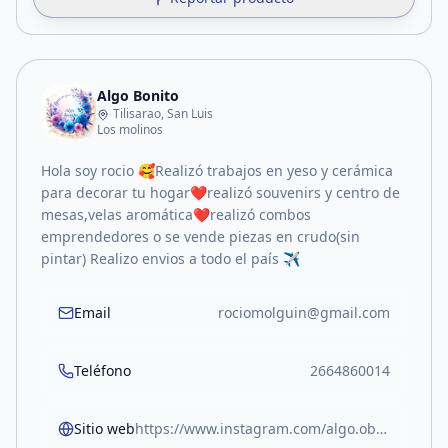
Algo Bonito
Tilisarao, San Luis
Los molinos
Hola soy rocio 🥰Realizó trabajos en yeso y cerámica
para decorar tu hogar❤️realizó souvenirs y centro de
mesas,velas aromática❤️realizó combos
emprendedores o se vende piezas en crudo(sin
pintar) Realizo envios a todo el país ✈️
Email
rociomolguin@gmail.com
Teléfono
2664860014
Sitio web
https://www.instagram.com/algo.obonit0?igsh=enplYXF3MzY5NW4x