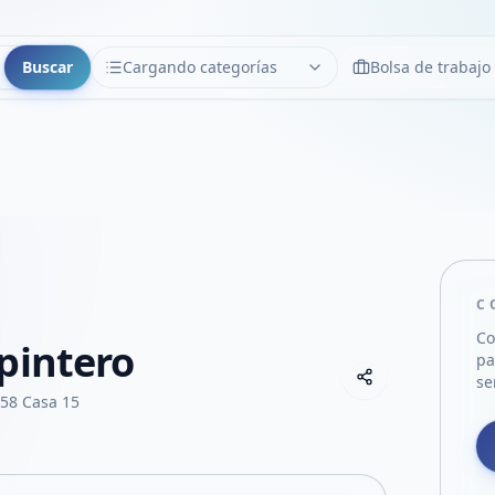
Buscar
Cargando categorías
Bolsa de trabajo
CATEGORÍAS
Limpiar
Cargando categorías...
C
Co
pintero
pa
Copiar link
se
Compartir empre
258 Casa 15
Compartir por
Compartir por 
Compartir en F