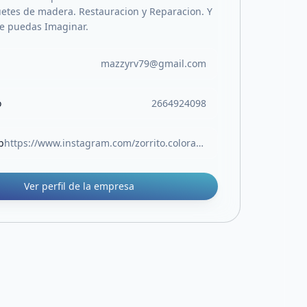
etes de madera. Restauracion y Reparacion. Y
te puedas Imaginar.
mazzyrv79@gmail.com
o
2664924098
b
https://www.instagram.com/zorrito.colorado.sl/
Ver perfil de la empresa