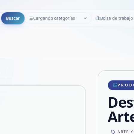
Buscar
Cargando categorías
Bolsa de trabajo
CATEGORÍAS
Limpiar
Cargando categorías...
Copiar link
Compartir producto
Compartir por WhatsApp
PROD
VER EN PANTALLA COMPLETA
Compartir por mail
Des
Compartir en Facebook
Compartir en X
Art
ARTE Y