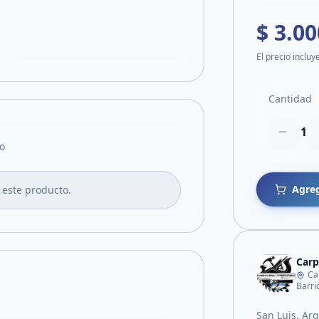
$ 3.00
El precio incluy
Cantidad
1
o
Agreg
 este producto.
Carp
Ca
Barri
San Luis, Ar