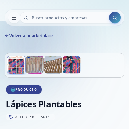
Buscar
Volver al marketplace
Copiar
Compart
Compa
Deslizá para ver más imágenes
1
/
4
VER
Compa
Compa
Compa
PRODUCTO
Lápices Plantables
ARTE Y ARTESANIAS