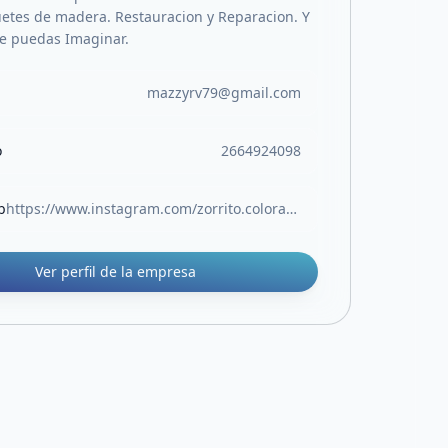
etes de madera. Restauracion y Reparacion. Y
te puedas Imaginar.
mazzyrv79@gmail.com
o
2664924098
b
https://www.instagram.com/zorrito.colorado.sl/
Ver perfil de la empresa