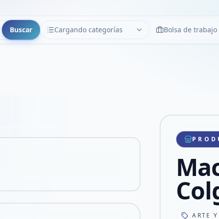
Buscar
Cargando categorías
Bolsa de trabajo
CATEGORÍAS
Limpiar
Cargando categorías...
Copiar link
Compartir producto
Compartir por WhatsApp
PROD
VER EN PANTALLA COMPLETA
Compartir por mail
Mac
Compartir en Facebook
Compartir en X
Col
ARTE Y