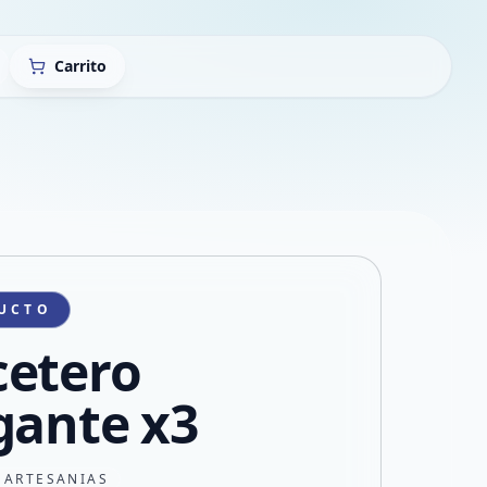
Carrito
UCTO
etero
gante x3
 ARTESANIAS