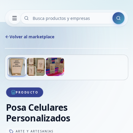
Buscar
Volver al marketplace
Copiar
Compart
Compa
Deslizá para ver más imágenes
1
/
3
VER
Compa
Compa
Compa
PRODUCTO
Posa Celulares
Personalizados
ARTE Y ARTESANIAS