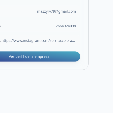
mazzyrv79@gmail.com
o
2664924098
b
https://www.instagram.com/zorrito.colorado.sl/
Ver perfil de la empresa