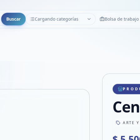
Buscar
Cargando categorías
Bolsa de trabajo
CATEGORÍAS
Limpiar
Cargando categorías...
Copiar link
Compartir producto
Compartir por WhatsApp
PROD
VER EN PANTALLA COMPLETA
Compartir por mail
Cen
Compartir en Facebook
Compartir en X
ARTE Y
$ 5.50