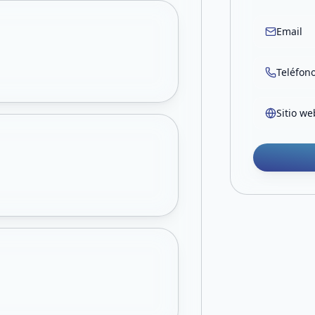
Email
Teléfon
Sitio we