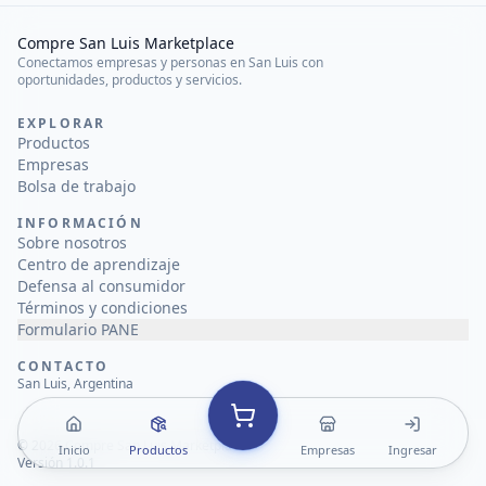
Compre San Luis Marketplace
Conectamos empresas y personas en San Luis con
oportunidades, productos y servicios.
EXPLORAR
Productos
Empresas
Bolsa de trabajo
INFORMACIÓN
Sobre nosotros
Centro de aprendizaje
Defensa al consumidor
Términos y condiciones
Formulario PANE
CONTACTO
San Luis, Argentina
©
2026
Compre San Luis Marketplace
Inicio
Productos
Empresas
Ingresar
Versión 1.0.1