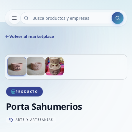
Buscar
Volver al marketplace
Copiar
Compart
Compa
Deslizá para ver más imágenes
1
/
3
VER
Compa
Compa
Compa
PRODUCTO
Porta Sahumerios
ARTE Y ARTESANIAS