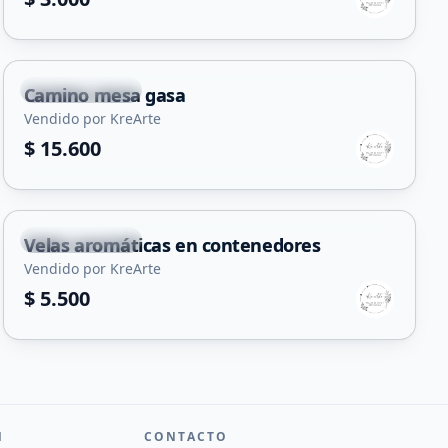
Villa Mercedes
Camino mesa gasa
Vendido por KreArte
$ 15.600
Villa Mercedes
Velas aromáticas en contenedores
Vendido por KreArte
$ 5.500
N
CONTACTO