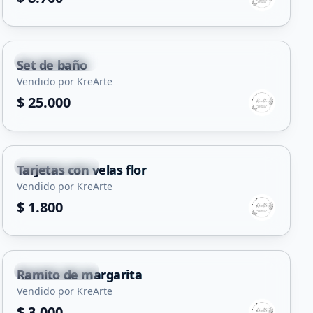
Villa Mercedes
Set de baño
Vendido por KreArte
$ 25.000
Villa Mercedes
Tarjetas con velas flor
Vendido por KreArte
$ 1.800
Villa Mercedes
Ramito de margarita
Vendido por KreArte
$ 3.000