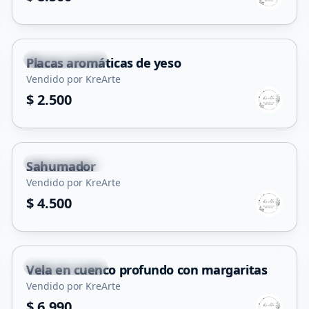
Villa Mercedes
Placas aromáticas de yeso
Vendido por KreArte
$ 2.500
Villa Mercedes
Sahumador
Vendido por KreArte
$ 4.500
Villa Mercedes
Vela en cuenco profundo con margaritas
Vendido por KreArte
$ 6.990