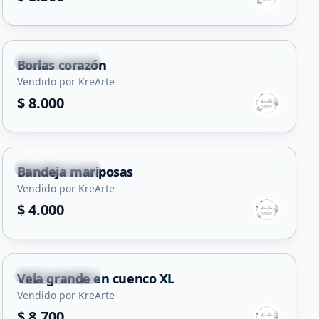
Villa Mercedes
Borlas corazón
Vendido por KreArte
$ 8.000
Villa Mercedes
Bandeja mariposas
Vendido por KreArte
$ 4.000
Villa Mercedes
Vela grande en cuenco XL
Vendido por KreArte
$ 8.700