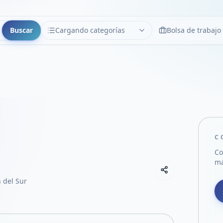
Buscar
Cargando categorías
Bolsa de trabajo
CATEGORÍAS
Limpiar
Cargando categorías...
C
Co
má
Copiar link
Compartir empre
 del Sur
Compartir por
Compartir por 
Compartir en F