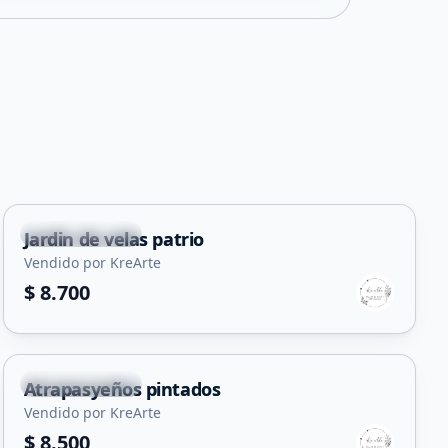
Villa Mercedes
Jardin de velas patrio
Vendido por KreArte
$ 8.700
Villa Mercedes
Atrapasyeños pintados
Vendido por KreArte
$ 8.500