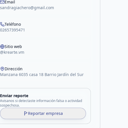
Email
sandragiachero@gmail.com
Teléfono
02657395471
Sitio web
@krearte.vm
Dirección
Manzana 6035 casa 18 Barrio Jardín del Sur
Enviar reporte
Avisanos si detectaste información falsa o actividad
sospechosa.
Reportar empresa