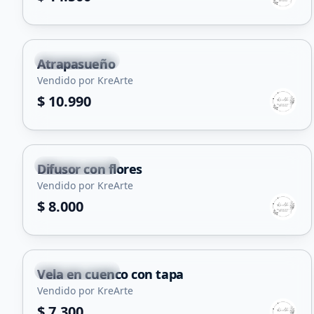
+
1
Villa Mercedes
Atrapasueño
Vendido por KreArte
$ 10.990
Villa Mercedes
Difusor con flores
Vendido por KreArte
$ 8.000
Villa Mercedes
Vela en cuenco con tapa
Vendido por KreArte
$ 7.300