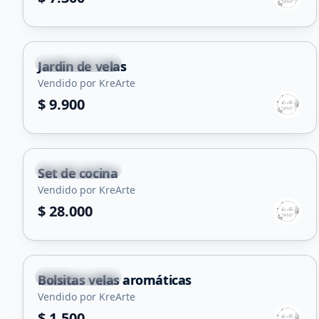
Villa Mercedes
Jardin de velas
Vendido por KreArte
$ 9.900
Villa Mercedes
Set de cocina
Vendido por KreArte
$ 28.000
Villa Mercedes
Bolsitas velas aromáticas
Vendido por KreArte
$ 1.500