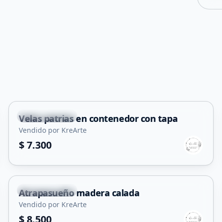
Villa Mercedes
Velas patrias en contenedor con tapa
Vendido por KreArte
$ 7.300
Villa Mercedes
Atrapasueño madera calada
Vendido por KreArte
$ 8.500