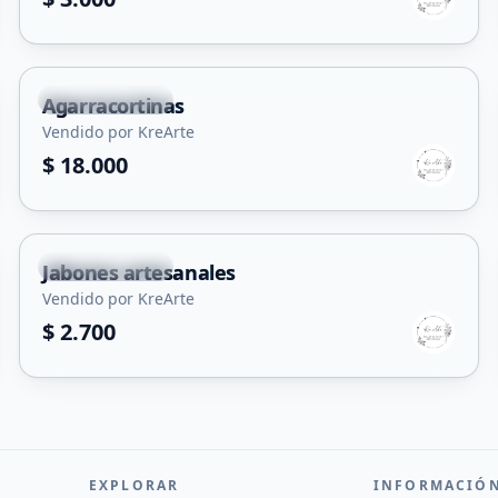
Villa Mercedes
Agarracortinas
Vendido por KreArte
$ 18.000
Villa Mercedes
Jabones artesanales
Vendido por KreArte
$ 2.700
EXPLORAR
INFORMACIÓ