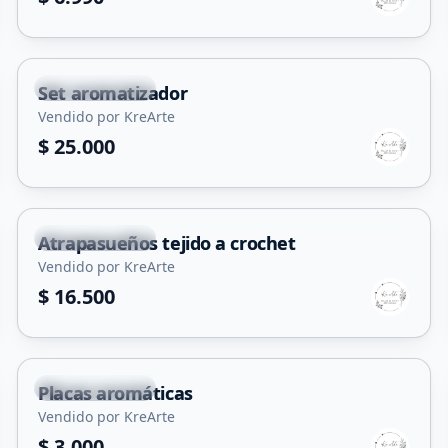
Villa Mercedes
Set aromatizador
Vendido por KreArte
$ 25.000
Villa Mercedes
Atrapasueños tejido a crochet
Vendido por KreArte
$ 16.500
Villa Mercedes
Placas aromáticas
Vendido por KreArte
$ 3.000