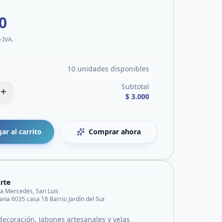
0
e IVA.
10 unidades disponibles
Subtotal
$ 3.000
ar al carrito
Comprar ahora
rte
lla Mercedes, San Luis
na 6035 casa 18 Barrio Jardín del Sur
decoración. Jabones artesanales y velas