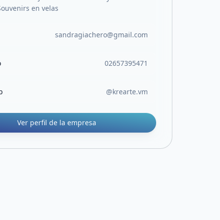
Souvenirs en velas
sandragiachero@gmail.com
o
02657395471
b
@krearte.vm
Ver perfil de la empresa