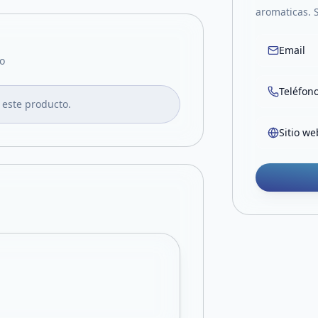
aromaticas. 
Email
o
Teléfon
 este producto.
Sitio we