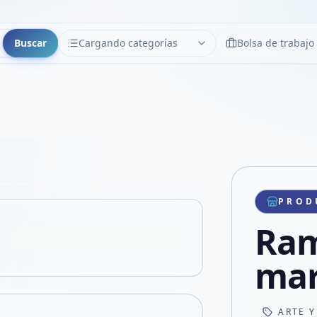
Buscar
Cargando categorías
Bolsa de trabajo
CATEGORÍAS
Limpiar
Cargando categorías...
Copiar link
Compartir producto
Compartir por WhatsApp
PROD
VER EN PANTALLA COMPLETA
Compartir por mail
Ram
Compartir en Facebook
Compartir en X
mar
ARTE Y