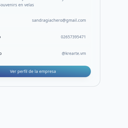
Souvenirs en velas
sandragiachero@gmail.com
o
02657395471
b
@krearte.vm
Ver perfil de la empresa