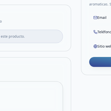
aromaticas. 
Email
o
Teléfon
 este producto.
Sitio we