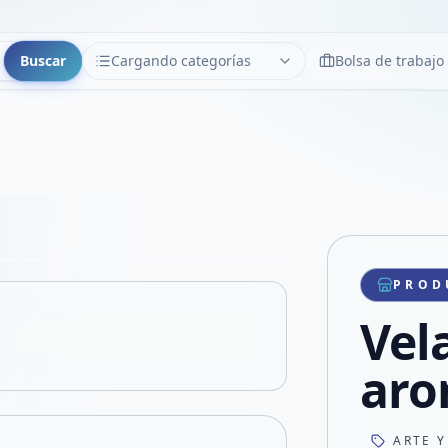
Buscar
Cargando categorías
Bolsa de trabajo
CATEGORÍAS
Limpiar
Cargando categorías...
Copiar link
Compartir producto
Compartir por WhatsApp
PROD
VER EN PANTALLA COMPLETA
Compartir por mail
Vel
Compartir en Facebook
Compartir en X
aro
ARTE Y