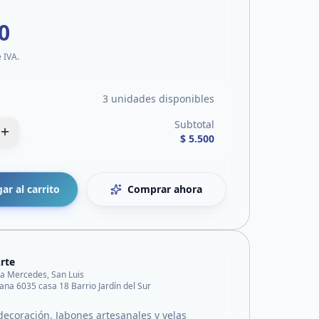
0
e IVA.
3 unidades disponibles
Subtotal
$ 5.500
ar al carrito
Comprar ahora
rte
lla Mercedes, San Luis
na 6035 casa 18 Barrio Jardín del Sur
decoración. Jabones artesanales y velas