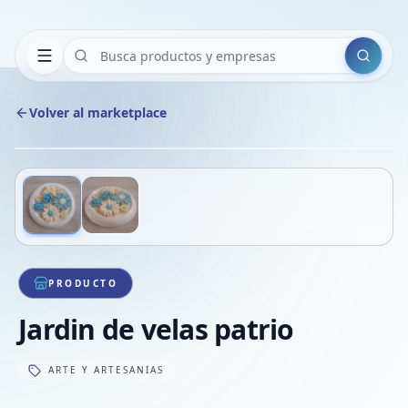
Buscar
Volver al marketplace
Copiar
Compart
Compa
Deslizá para ver más imágenes
1
/
2
VER
Compa
Compa
Compa
PRODUCTO
Jardin de velas patrio
ARTE Y ARTESANIAS