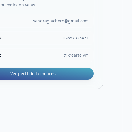
Souvenirs en velas
sandragiachero@gmail.com
o
02657395471
b
@krearte.vm
Ver perfil de la empresa