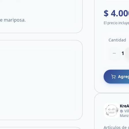
$ 4.00
e mariposa.
El precio incluy
Cantidad
1
Agreg
KreA
Vi
Manza
Artículos de 