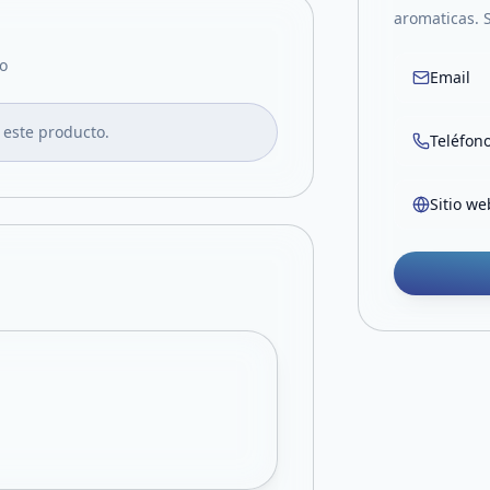
aromaticas. 
o
Email
 este producto.
Teléfon
Sitio we