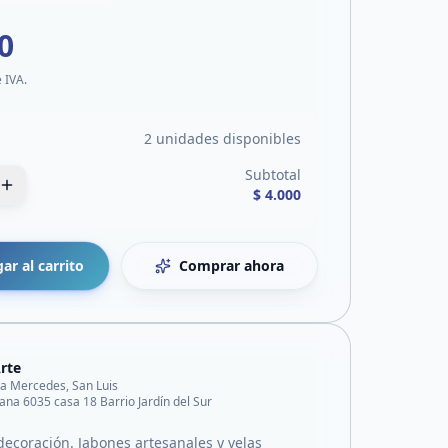
0
e IVA.
2 unidades disponibles
Subtotal
$ 4.000
ar al carrito
Comprar ahora
rte
lla Mercedes, San Luis
na 6035 casa 18 Barrio Jardín del Sur
decoración. Jabones artesanales y velas