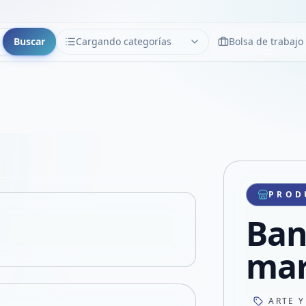
Buscar
Cargando categorías
Bolsa de trabajo
CATEGORÍAS
Limpiar
Cargando categorías...
Copiar link
Compartir producto
Compartir por WhatsApp
PROD
VER EN PANTALLA COMPLETA
Compartir por mail
Ban
Compartir en Facebook
Compartir en X
mar
ARTE Y