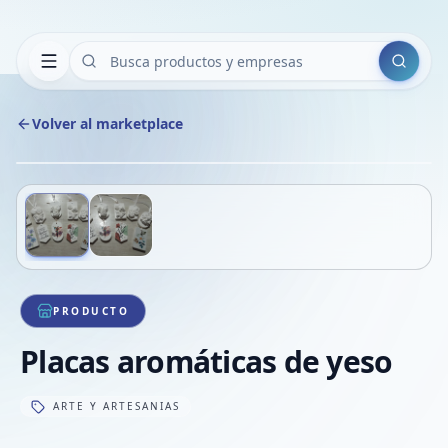
Buscar
Volver al marketplace
Copiar
Compart
Compa
Deslizá para ver más imágenes
1
/
2
VER
Compa
Compa
Compa
PRODUCTO
Placas aromáticas de yeso
ARTE Y ARTESANIAS