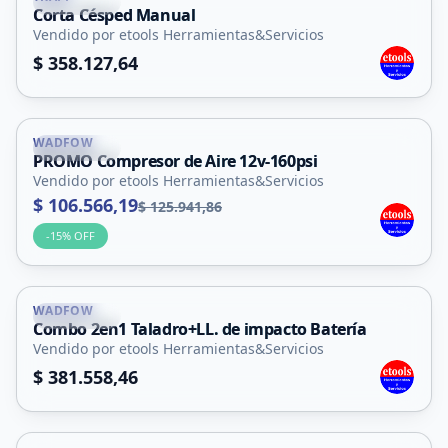
La Punta
Corta Césped Manual
Vendido por etools Herramientas&Servicios
$ 358.127,64
WADFOW
La Punta
PROMO Compresor de Aire 12v-160psi
Vendido por etools Herramientas&Servicios
$ 106.566,19
$ 125.941,86
-
15
% OFF
WADFOW
La Punta
Combo 2en1 Taladro+LL. de impacto Batería
Vendido por etools Herramientas&Servicios
$ 381.558,46