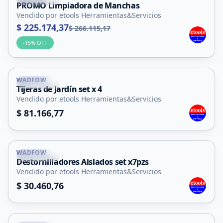
PROMO Limpiadora de Manchas
Vendido por etools Herramientas&Servicios
$ 225.174,37
$ 266.115,17
-
15
% OFF
WADFOW
La Punta
Tijeras de Jardín set x 4
Vendido por etools Herramientas&Servicios
$ 81.166,77
WADFOW
La Punta
Destornilladores Aislados set x7pzs
Vendido por etools Herramientas&Servicios
$ 30.460,76