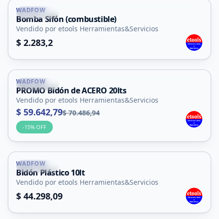
WADFOW
La Punta
Bomba Sifón (combustible)
Vendido por etools Herramientas&Servicios
$ 2.283,2
WADFOW
La Punta
PROMO Bidón de ACERO 20lts
Vendido por etools Herramientas&Servicios
$ 59.642,79
$ 70.486,94
-
15
% OFF
WADFOW
La Punta
Bidón Plástico 10lt
Vendido por etools Herramientas&Servicios
$ 44.298,09