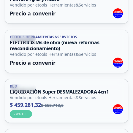
Servicio
Vendido por etools Herramientas&Servicios
Precio a convenir
ETOOLS HERRAMIENTAS&SERVICIOS
La Punta
ELECTRICISTAs de obra (nueva-reformas-
Servicio
reacondicionamiento)
Vendido por etools Herramientas&Servicios
Precio a convenir
KLD
La Punta
LIQUIDACIÓN Super DESMALEZADORA 4en1
Vendido por etools Herramientas&Servicios
$ 459.281,32
$ 668.713,6
-
31
% OFF