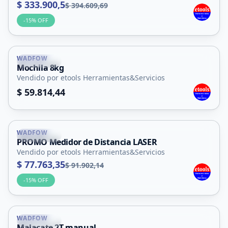
$ 333.900,5
$ 394.609,69
-
15
% OFF
WADFOW
La Punta
Mochila 8kg
Vendido por etools Herramientas&Servicios
$ 59.814,44
WADFOW
La Punta
PROMO Medidor de Distancia LASER
Vendido por etools Herramientas&Servicios
$ 77.763,35
$ 91.902,14
-
15
% OFF
WADFOW
La Punta
Malacate 2T manual