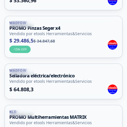
$ 53.360,96
WADFOW
La Punta
PROMO Pinzas Seger x4
Vendido por etools Herramientas&Servicios
$ 29.486,5
$ 34.847,68
-
15
% OFF
WADFOW
La Punta
Selladora eléctrica/electrónico
Vendido por etools Herramientas&Servicios
$ 64.808,3
KLD
La Punta
PROMO Multiherramientas MATRIX
Vendido por etools Herramientas&Servicios