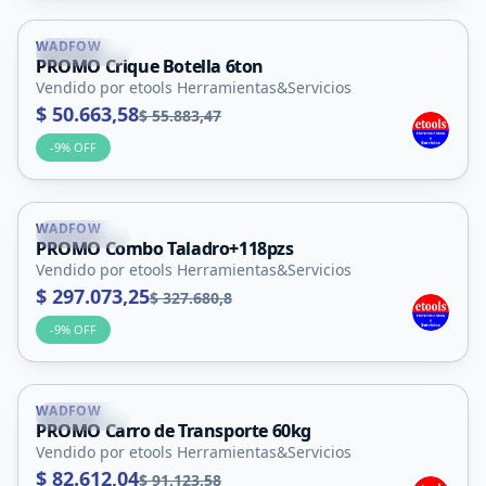
WADFOW
La Punta
PROMO Crique Botella 6ton
Vendido por etools Herramientas&Servicios
$ 50.663,58
$ 55.883,47
-
9
% OFF
WADFOW
La Punta
PROMO Combo Taladro+118pzs
Vendido por etools Herramientas&Servicios
$ 297.073,25
$ 327.680,8
-
9
% OFF
WADFOW
La Punta
PROMO Carro de Transporte 60kg
Vendido por etools Herramientas&Servicios
$ 82.612,04
$ 91.123,58