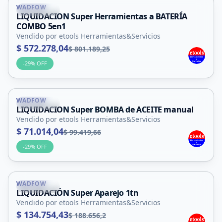
WADFOW
La Punta
LIQUIDACION Super Herramientas a BATERÍA
COMBO 5en1
Vendido por etools Herramientas&Servicios
$ 572.278,04
$ 801.189,25
-
29
% OFF
WADFOW
La Punta
LIQUIDACION Super BOMBA de ACEITE manual
Vendido por etools Herramientas&Servicios
$ 71.014,04
$ 99.419,66
-
29
% OFF
WADFOW
La Punta
LIQUIDACIÓN Super Aparejo 1tn
Vendido por etools Herramientas&Servicios
$ 134.754,43
$ 188.656,2