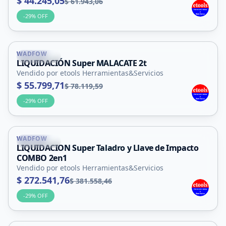
$ 44.245,05
$ 61.943,06
-
29
% OFF
WADFOW
La Punta
LIQUIDACIÓN Super MALACATE 2t
Vendido por etools Herramientas&Servicios
$ 55.799,71
$ 78.119,59
-
29
% OFF
WADFOW
La Punta
LIQUIDACION Super Taladro y Llave de Impacto
COMBO 2en1
Vendido por etools Herramientas&Servicios
$ 272.541,76
$ 381.558,46
-
29
% OFF