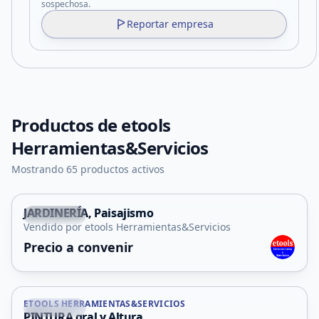
sospechosa.
Reportar empresa
Productos de
etools
Herramientas&Servicios
Mostrando 65 productos activos
JARDINERÍA, Paisajismo
La Punta
Vendido por etools Herramientas&Servicios
Precio a convenir
ETOOLS HERRAMIENTAS&SERVICIOS
La Punta
PINTURA gral y Altura