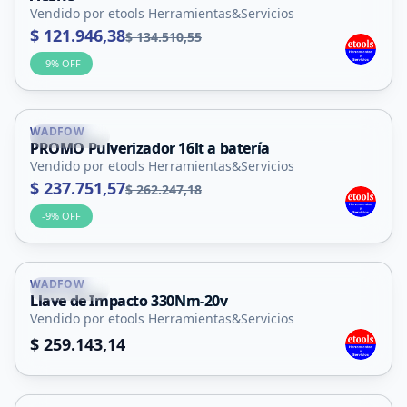
Vendido por etools Herramientas&Servicios
$ 121.946,38
$ 134.510,55
-
9
% OFF
WADFOW
La Punta
PROMO Pulverizador 16lt a batería
Vendido por etools Herramientas&Servicios
$ 237.751,57
$ 262.247,18
-
9
% OFF
WADFOW
La Punta
Llave de Impacto 330Nm-20v
Vendido por etools Herramientas&Servicios
$ 259.143,14