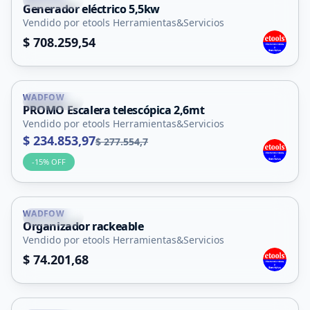
Generador eléctrico 5,5kw
Vendido por etools Herramientas&Servicios
$ 708.259,54
WADFOW
La Punta
PROMO Escalera telescópica 2,6mt
Vendido por etools Herramientas&Servicios
$ 234.853,97
$ 277.554,7
-
15
% OFF
WADFOW
La Punta
Organizador rackeable
Vendido por etools Herramientas&Servicios
$ 74.201,68