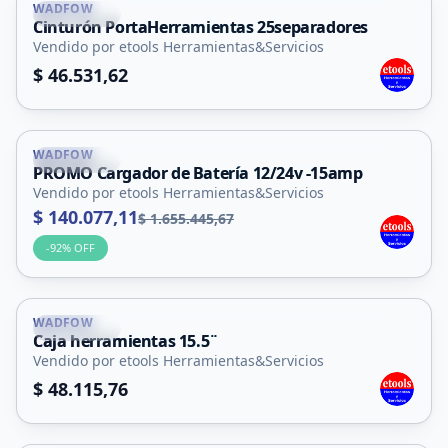
WADFOW
La Punta
Cinturón PortaHerramientas 25separadores
Vendido por etools Herramientas&Servicios
$ 46.531,62
WADFOW
La Punta
PROMO Cargador de Batería 12/24v -15amp
Vendido por etools Herramientas&Servicios
$ 140.077,11
$ 1.655.445,67
-
92
% OFF
WADFOW
La Punta
Caja herramientas 15.5¨
Vendido por etools Herramientas&Servicios
$ 48.115,76