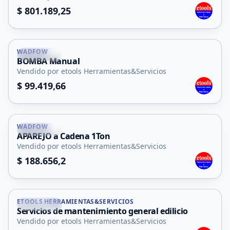
$ 801.189,25
WADFOW
La Punta
BOMBA Manual
Vendido por etools Herramientas&Servicios
$ 99.419,66
WADFOW
La Punta
APAREJO a Cadena 1Ton
Vendido por etools Herramientas&Servicios
$ 188.656,2
ETOOLS HERRAMIENTAS&SERVICIOS
La Punta
Servicios de mantenimiento general edilicio
Servicio
Vendido por etools Herramientas&Servicios