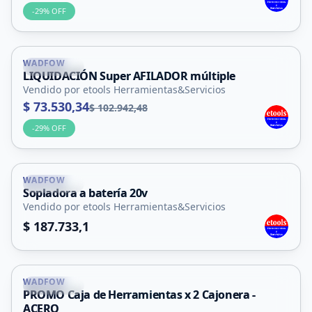
-
29
% OFF
WADFOW
La Punta
LIQUIDACIÓN Super AFILADOR múltiple
Vendido por etools Herramientas&Servicios
$ 73.530,34
$ 102.942,48
-
29
% OFF
WADFOW
La Punta
Sopladora a batería 20v
Vendido por etools Herramientas&Servicios
$ 187.733,1
WADFOW
La Punta
PROMO Caja de Herramientas x 2 Cajonera -
ACERO