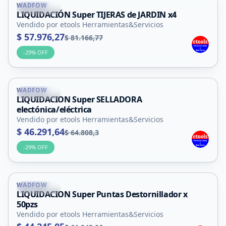
WADFOW
La Punta
LIQUIDACIÓN Super TIJERAS de JARDIN x4
Vendido por etools Herramientas&Servicios
$ 57.976,27
$ 81.166,77
-
29
% OFF
WADFOW
La Punta
LIQUIDACION Super SELLADORA
electónica/eléctrica
Vendido por etools Herramientas&Servicios
$ 46.291,64
$ 64.808,3
-
29
% OFF
WADFOW
La Punta
LIQUIDACION Super Puntas Destornillador x
50pzs
Vendido por etools Herramientas&Servicios