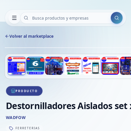
Buscar
Volver al marketplace
Deslizá para ver más imágenes
1
/
8
PRODUCTO
Destornilladores Aislados set
WADFOW
FERRETERIAS