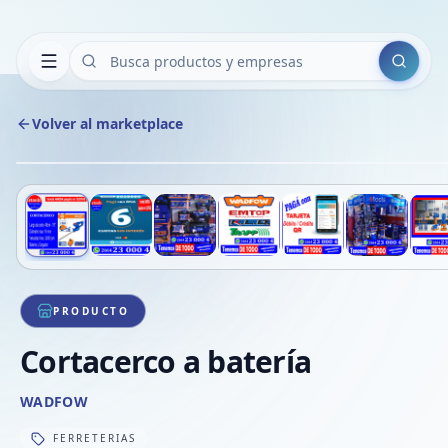
Buscar
Volver al marketplace
Deslizá para ver más imágenes
1
/
8
PRODUCTO
Cortacerco a batería
WADFOW
FERRETERIAS