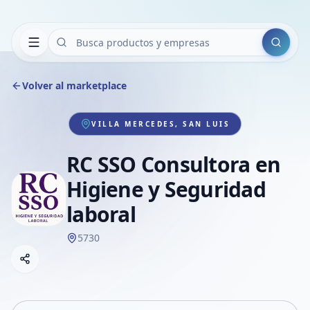
Buscar
Volver al marketplace
VILLA MERCEDES, SAN LUIS
RC SSO Consultora en
Higiene y Seguridad
laboral
5730
Copiar link
Compartir empresa
Compartir por WhatsApp
Compartir por mail