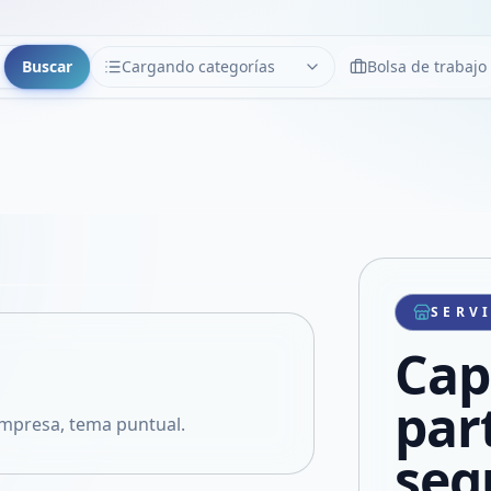
Buscar
Cargando categorías
Bolsa de trabajo
CATEGORÍAS
Limpiar
Cargando categorías...
Copiar link
Compartir producto
Compartir por WhatsApp
SERV
VER EN PANTALLA COMPLETA
Compartir por mail
Cap
Compartir en Facebook
Compartir en X
par
empresa, tema puntual.
seg