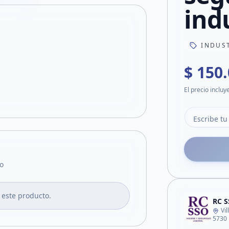
indu
INDUS
$ 150
El precio incluy
o
 este producto.
RC S
Vi
5730