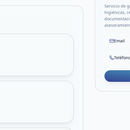
Servicio de g
higiénicas, 
documentació
asesoramien
Email
Teléfon