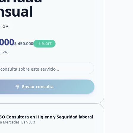
sual
TRIA
.000
$ 450.000
-
11
% OFF
e IVA.
Enviar consulta
SO Consultora en Higiene y Seguridad laboral
lla Mercedes, San Luis