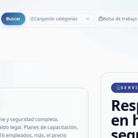
Buscar
Cargando categorías
Bolsa de trabajo
CATEGORÍAS
Limpiar
Cargando categorías...
Copiar link
Compartir producto
Compartir por WhatsApp
SERV
VER EN PANTALLA COMPLETA
Compartir por mail
Res
Compartir en Facebook
Compartir en X
en 
ne y seguridad completa,
ldo legal. Planes de capacitación,
seg
6 empleados, más, el precio