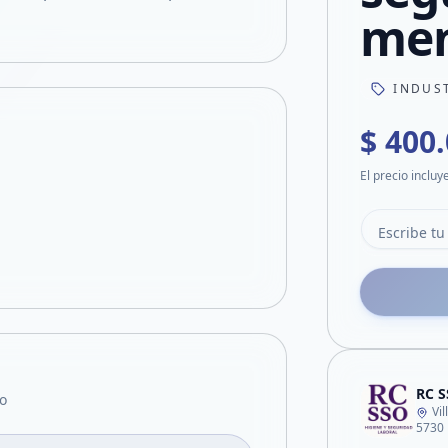
men
INDUS
$ 400
El precio incluy
RC S
o
Vi
5730