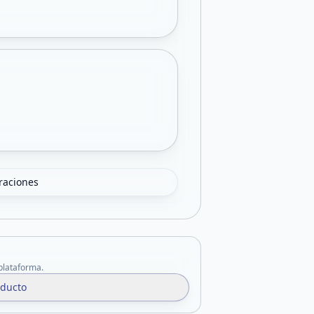
oraciones
 plataforma.
oducto