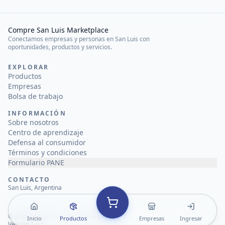
Compre San Luis Marketplace
Conectamos empresas y personas en San Luis con
oportunidades, productos y servicios.
EXPLORAR
Productos
Empresas
Bolsa de trabajo
INFORMACIÓN
Sobre nosotros
Centro de aprendizaje
Defensa al consumidor
Términos y condiciones
Formulario PANE
CONTACTO
San Luis, Argentina
©
2026
Compre San Luis Marketplace
Inicio
Productos
Empresas
Ingresar
Versión 1.0.1