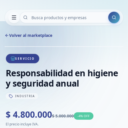
Buscar
Volver al marketplace
Copiar
Compart
Compa
1
/
1
VER
Compa
SERVICIO
Compa
Responsabilidad en higiene
Compa
y seguridad anual
INDUSTRIA
$ 4.800.000
$ 5.000.000
-
4
% OFF
El precio incluye IVA.