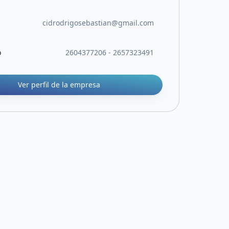
cidrodrigosebastian@gmail.com
o
2604377206 - 2657323491
Ver perfil de la empresa