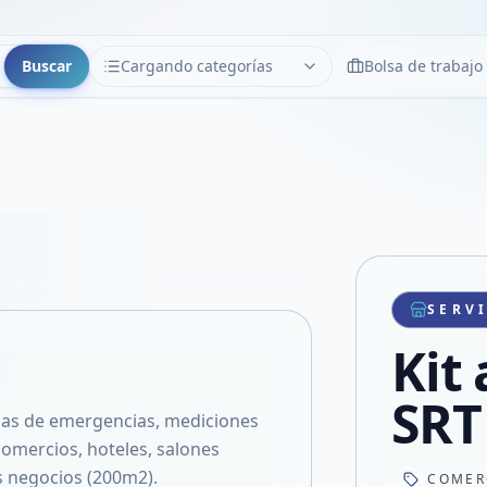
Buscar
Cargando categorías
Bolsa de trabajo
CATEGORÍAS
Limpiar
Cargando categorías...
Copiar link
Compartir producto
Compartir por WhatsApp
SERV
VER EN PANTALLA COMPLETA
Compartir por mail
Kit
Compartir en Facebook
Compartir en X
SRT
idas de emergencias, mediciones
comercios, hoteles, salones
s negocios (200m2).
COMER