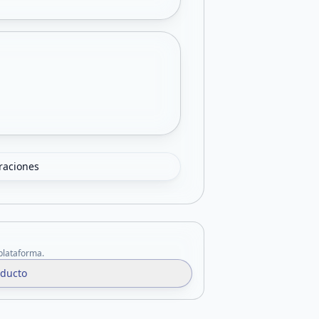
oraciones
 plataforma.
oducto