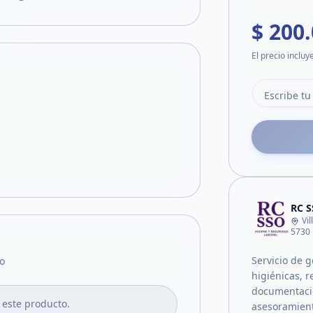
$ 200
El precio incluy
RC S
Vi
5730
Servicio de g
o
higiénicas, 
documentació
 este producto.
asesoramien