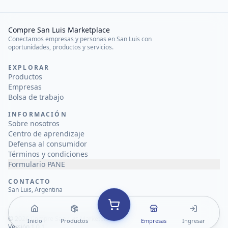
Compre San Luis Marketplace
Conectamos empresas y personas en San Luis con
oportunidades, productos y servicios.
EXPLORAR
Productos
Empresas
Bolsa de trabajo
INFORMACIÓN
Sobre nosotros
Centro de aprendizaje
Defensa al consumidor
Términos y condiciones
Formulario PANE
CONTACTO
San Luis, Argentina
©
2026
Compre San Luis Marketplace
Inicio
Productos
Empresas
Ingresar
Versión 1.0.1