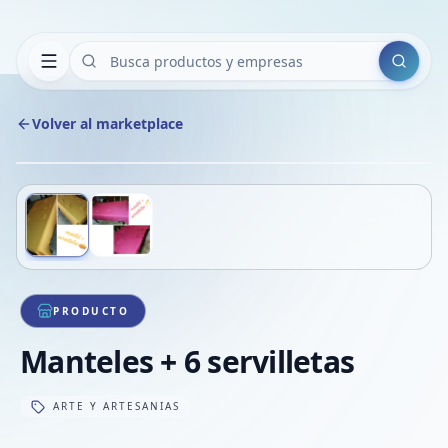
Buscar
Volver al marketplace
Copiar
Compart
Compa
Deslizá para ver más imágenes
1
/
2
VER
Compa
Compa
Compa
PRODUCTO
Manteles + 6 servilletas
ARTE Y ARTESANIAS