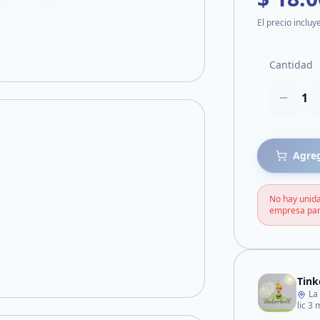
El precio incluy
Cantidad
1
Agreg
No hay unida
empresa par
Tink
La
lic 3