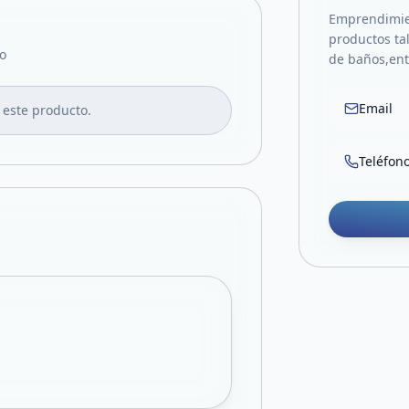
Emprendimien
productos t
o
de baños,ent
Email
 este producto.
Teléfon