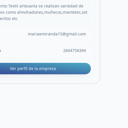
to Textil artesanla se realizan variedad de
ales como almohadones,muñecos,manteles,set
eritos etc
mariaemiranda15@gmail.com
o
2664758394
Ver perfil de la empresa