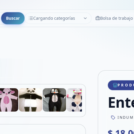
Buscar
Cargando categorías
Bolsa de trabajo
CATEGORÍAS
Limpiar
Cargando categorías...
Copiar link
Compartir producto
Compartir por WhatsApp
PROD
VER EN PANTALLA COMPLETA
Compartir por mail
Ent
Compartir en Facebook
Compartir en X
INDUM
$ 18.