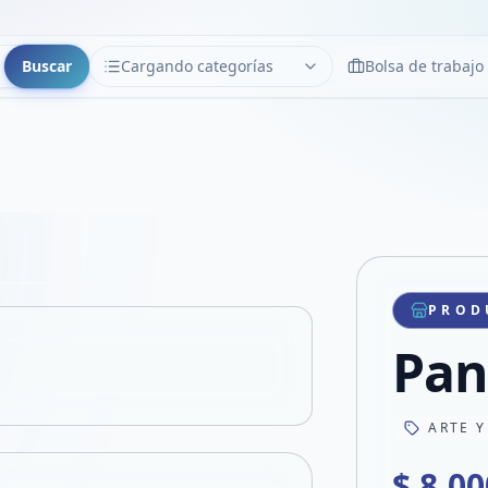
Buscar
Cargando categorías
Bolsa de trabajo
CATEGORÍAS
Limpiar
Cargando categorías...
Copiar link
Compartir producto
Compartir por WhatsApp
PROD
VER EN PANTALLA COMPLETA
Compartir por mail
Pan
Compartir en Facebook
Compartir en X
ARTE Y
$ 8.00