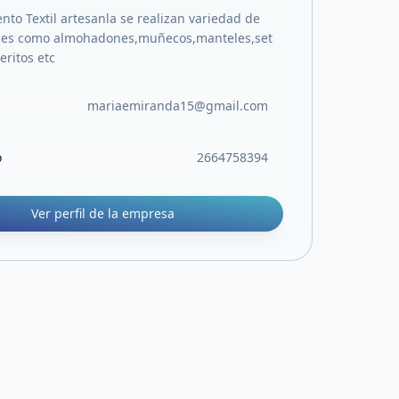
to Textil artesanla se realizan variedad de
ales como almohadones,muñecos,manteles,set
eritos etc
mariaemiranda15@gmail.com
o
2664758394
Ver perfil de la empresa