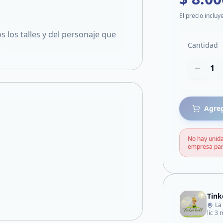
El precio incluy
 los talles y del personaje que
Cantidad
1
Agreg
No hay unida
empresa par
Tink
La
lic 3