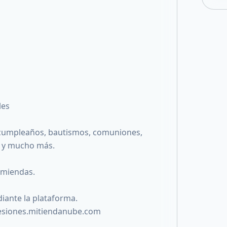
les
 cumpleaños, bautismos, comuniones,
 y mucho más.
omiendas.
ante la plataforma.
resiones.mitiendanube.com