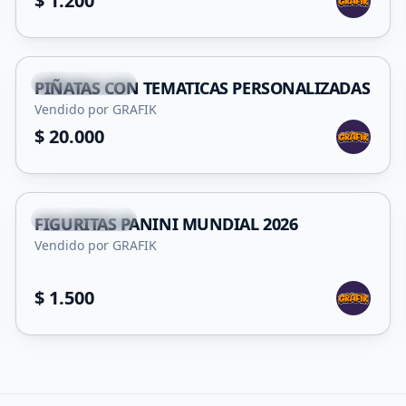
$ 1.200
+
4
San Francisco
PIÑATAS CON TEMATICAS PERSONALIZADAS
Vendido por GRAFIK
$ 20.000
San Francisco
FIGURITAS PANINI MUNDIAL 2026
Vendido por GRAFIK
$ 1.500