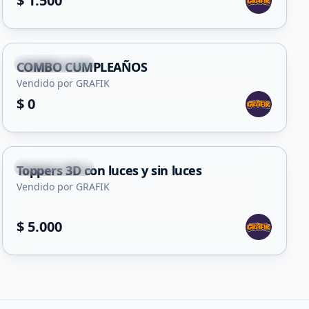
$ 1.500
+
1
San Francisco
COMBO CUMPLEAÑOS
Vendido por GRAFIK
$ 0
+
1
San Francisco
Toppers 3D con luces y sin luces
Vendido por GRAFIK
$ 5.000