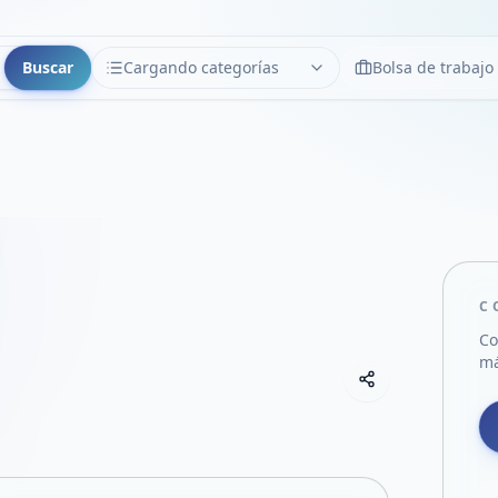
Buscar
Cargando categorías
Bolsa de trabajo
CATEGORÍAS
Limpiar
Cargando categorías...
C
Co
má
Copiar link
Compartir empre
Compartir por
Compartir por 
Compartir en F