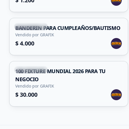
$ 1.200
+
4
San Francisco
BANDERIN PARA CUMPLEAÑOS/BAUTISMO
Vendido por GRAFIK
$ 4.000
+
2
San Francisco
100 FIXTURE MUNDIAL 2026 PARA TU
NEGOCIO
Vendido por GRAFIK
$ 30.000