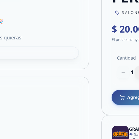
SALON
🎉
$ 20.
s quieras!
El precio incluy
Cantidad
1
Agreg
GRA
Sa