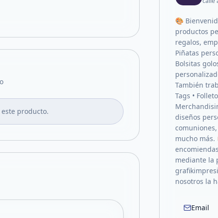
calle
🎨 Bienvenid
productos pe
regalos, emp
Piñatas pers
Bolsitas golo
personalizad
o
También traba
Tags • Follet
Merchandisi
 este producto.
diseños pers
comuniones,
mucho más. 
encomiendas
mediante la 
grafikimpres
nosotros la 
Email