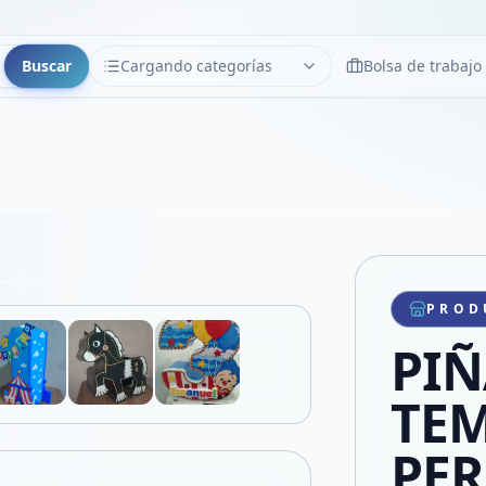
Buscar
Cargando categorías
Bolsa de trabajo
CATEGORÍAS
Limpiar
Cargando categorías...
Copiar link
Compartir producto
Compartir por WhatsApp
PROD
VER EN PANTALLA COMPLETA
Compartir por mail
PIÑ
Compartir en Facebook
Compartir en X
TEM
PER