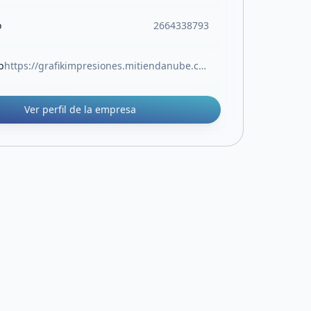
o
2664338793
b
https://grafikimpresiones.mitiendanube.com/
Ver perfil de la empresa