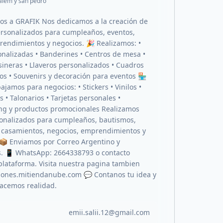
 alem y san pedro
os a GRAFIK Nos dedicamos a la creación de
rsonalizados para cumpleaños, eventos,
rendimientos y negocios. 🎉 Realizamos: •
onalizadas • Banderines • Centros de mesa •
sineras • Llaveros personalizados • Cuadros
os • Souvenirs y decoración para eventos 🏪
jamos para negocios: • Stickers • Vinilos •
os • Talonarios • Tarjetas personales •
ng y productos promocionales Realizamos
onalizados para cumpleaños, bautismos,
 casamientos, negocios, emprendimientos y
 Enviamos por Correo Argentino y
. 📱 WhatsApp: 2664338793 o contacto
plataforma. Visita nuestra pagina tambien
iones.mitiendanube.com 💬 Contanos tu idea y
hacemos realidad.
emii.salii.12@gmail.com