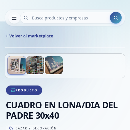
Buscar
Volver al marketplace
Copiar
Compart
Compa
Deslizá para ver más imágenes
1
/
3
VER
Compa
Compa
Compa
PRODUCTO
CUADRO EN LONA/DIA DEL
PADRE 30x40
BAZAR Y DECORACIÓN