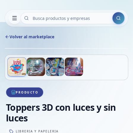
Buscar
Volver al marketplace
Copiar
Compart
Compa
Deslizá para ver más imágenes
1
/
4
VER
Compa
Compa
Compa
PRODUCTO
Toppers 3D con luces y sin
luces
LIBRERIA Y PAPELERIA