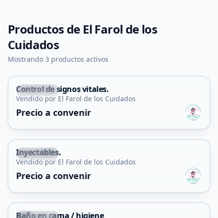
Productos de
El Farol de los
Cuidados
Mostrando 3 productos activos
Control de signos vitales.
La Punta
Vendido por El Farol de los Cuidados
Servicio
Precio a convenir
Inyectables.
La Punta
Vendido por El Farol de los Cuidados
Servicio
Precio a convenir
Baño en cama / higiene
La Punta