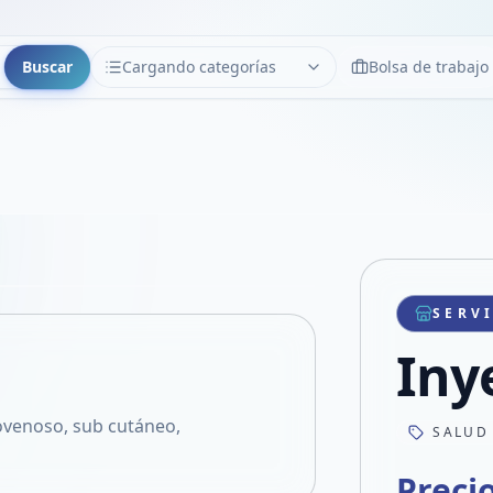
Buscar
Cargando categorías
Bolsa de trabajo
CATEGORÍAS
Limpiar
Cargando categorías...
Copiar link
Compartir producto
Compartir por WhatsApp
SERV
VER EN PANTALLA COMPLETA
Compartir por mail
Iny
Compartir en Facebook
Compartir en X
dovenoso, sub cutáneo,
SALUD
Preci