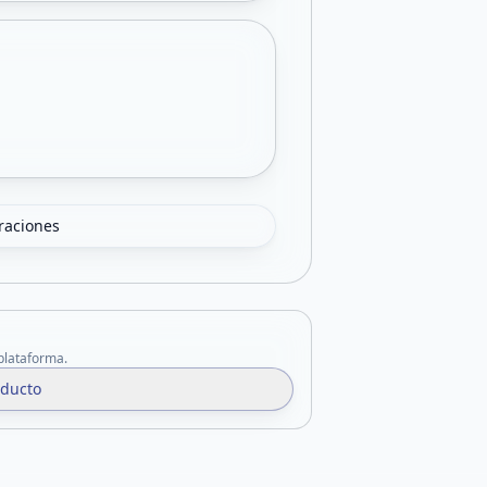
oraciones
 plataforma.
oducto