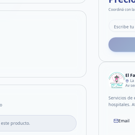
Coordiná con la
El F
La
Av se
Servicios de 
hospitales. A
o
Email
 este producto.