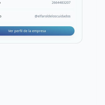
o
2664483207
b
@elfaroldeloscuidados
Ver perfil de la empresa