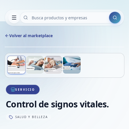
Buscar
Volver al marketplace
Copiar
Compart
Compa
Deslizá para ver más imágenes
1
/
4
VER
Compa
Compa
Compa
SERVICIO
Control de signos vitales.
SALUD Y BELLEZA