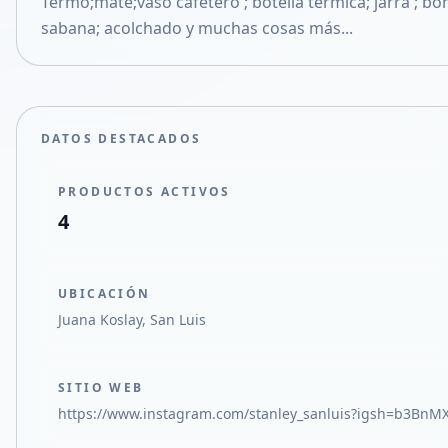
Termo;mate;vaso cafetero ; botella termica; jarra ; bom
Compartir en X
sabana; acolchado y muchas cosas más...
DATOS DESTACADOS
PRODUCTOS ACTIVOS
4
UBICACIÓN
Juana Koslay, San Luis
SITIO WEB
https://www.instagram.com/stanley_sanluis?igsh=b3BnMX