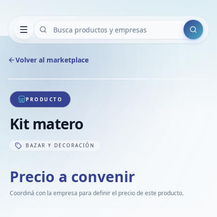
Buscar
Volver al marketplace
Copiar
Compart
Compa
1
/
1
VER
Compa
PRODUCTO
Compa
Kit matero
Compa
BAZAR Y DECORACIÓN
Precio a convenir
Coordiná con la empresa para definir el precio de este producto.