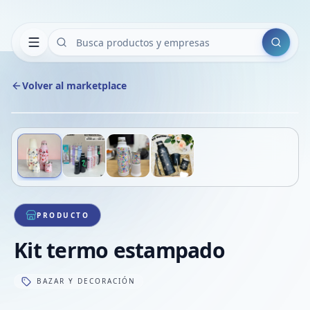
Buscar
Volver al marketplace
Copiar
Compart
Compa
Deslizá para ver más imágenes
1
/
4
VER
Compa
Compa
Compa
PRODUCTO
Kit termo estampado
BAZAR Y DECORACIÓN