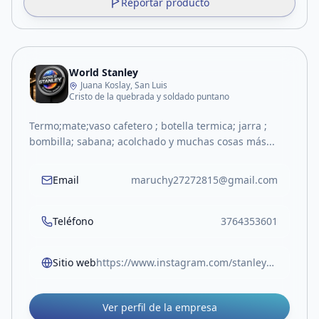
Reportar producto
World Stanley
Juana Koslay, San Luis
Cristo de la quebrada y soldado puntano
Termo;mate;vaso cafetero ; botella termica; jarra ;
bombilla; sabana; acolchado y muchas cosas más...
Email
maruchy27272815@gmail.com
Teléfono
3764353601
Sitio web
https://www.instagram.com/stanley_sanluis?igsh=b3BnMXhhYjIyZjhj
Ver perfil de la empresa