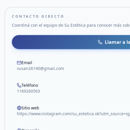
CONTACTO DIRECTO
Coordiná con el equipo de
Su Estética
para conocer más sobr
Llamar a l
Email
susan26140@gmail.com
Teléfono
1169260563
Sitio web
https://www.instagram.com/su_estetica.ok?utm_source