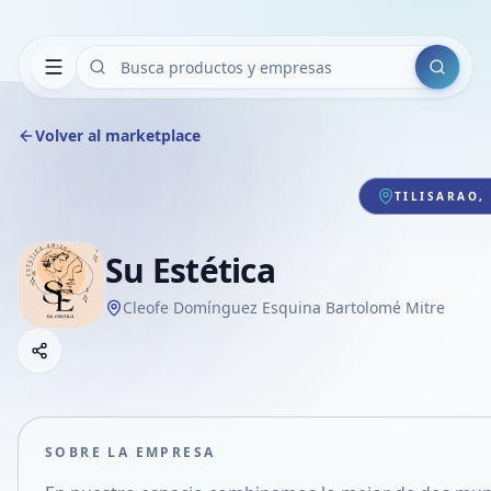
Buscar
Volver al marketplace
TILISARAO,
Su Estética
Cleofe Domínguez Esquina Bartolomé Mitre
Copiar link
Compartir empresa
Compartir por WhatsApp
Compartir por mail
SOBRE LA EMPRESA
Compartir en Facebook