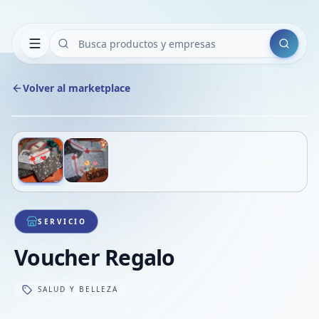
Buscar
Volver al marketplace
Copiar
Compart
Compa
Deslizá para ver más imágenes
1
/
2
VER
Compa
Compa
Compa
SERVICIO
Voucher Regalo
SALUD Y BELLEZA